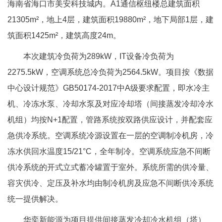
海南省海口市美安科技城内。A1通信枢纽楼总建筑面积
21305m²，地上4层，建筑面积19880m²，地下局部1层，建
筑面积1425m²，建筑高度24m。
本次建筑冷负荷为289kW，IT设备冷负荷为
2275.5kW，空调系统总冷负荷为2564.5kW。项目按《数据
中心设计规范》GB50174-2017中A级要求配置，即水冷主
机、
冷冻水泵
、
冷却水泵
及对应冷却塔（间接蒸发冷却冷水
机组）均按N+1配置，管路系统按双路供应设计，并配套应
急供冷系统。空调系统冷源设置在一层的空调制冷机房，冷
冻水供回水温度15/21°C，全年制冷。空调系统应急不间断
供冷系统的开式立式蓄冷罐置于室外。系统所需的供冷量、
容灾供冷、定压及补水均由制冷机房及应急不间断供冷系统
统一提供解决。
华奕新能源为项目提供间接蒸发冷却冷水机组（塔）